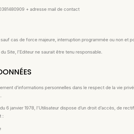
 0381480909 + adresse mail de contact
4 sauf cas de force majeure, interruption
programmée ou non et po
du Site, l’Editeur ne saurait être tenu responsable.
 DONNÉES
raitement d’informations personnelles dans le respect
de la vie priv
.
du 6 janvier 1978, l’Utilisateur dispose d’un droit
d’accès, de recti
 :
e