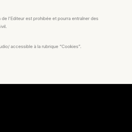
n de l’Editeur est prohibée et pourra entraîner des
vil.
tudio/ accessible à la rubrique “Cookies”.