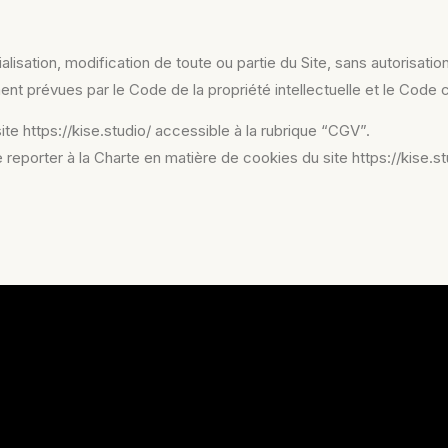
alisation, modification de toute ou partie du Site,
sans autorisatio
nt prévues par le Code de la propriété intellectuelle et le Code ci
te https://kise.studio/ accessible à la rubrique “
CGV”.
 reporter à la Charte en matière de cookies du site
https://kise.s